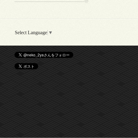
Select Language
▼