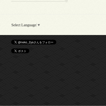
Select Language
▼