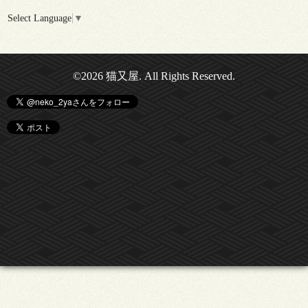
Select Language
▼
©2026
猫又屋
. All Rights Reserved.