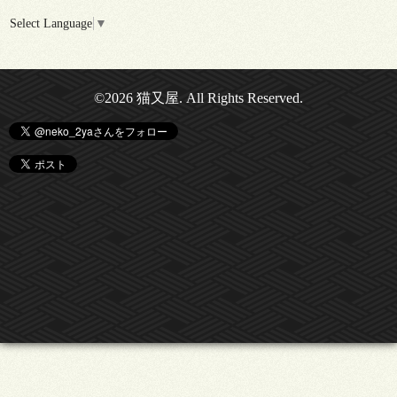
Select Language
▼
©2026
猫又屋
. All Rights Reserved.