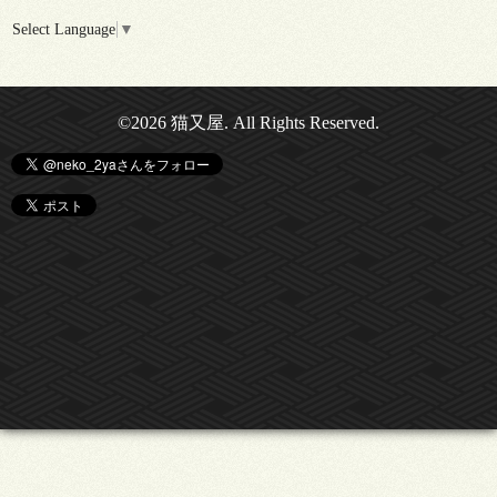
Select Language
▼
©2026
猫又屋
. All Rights Reserved.