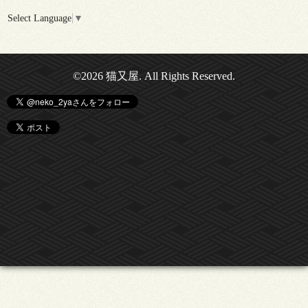
Select Language
▼
©2026
猫又屋
. All Rights Reserved.