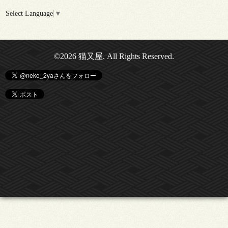
Select Language
▼
©2026
猫又屋
. All Rights Reserved.