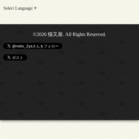
Select Language
▼
©2026
猫又屋
. All Rights Reserved.